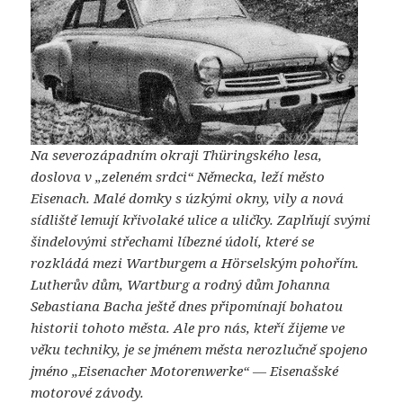
Na severozápadním okraji Thüringského lesa,
doslova v „zeleném srdci“ Německa, leží město
Eisenach. Malé domky s úzkými okny, vily a nová
sídliště lemují křivolaké ulice a uličky. Zaplňují svými
šindelovými střechami líbezné údolí, které se
rozkládá mezi Wartburgem a Hörselským pohořím.
Lutherův dům, Wartburg a rodný dům Johanna
Sebastiana Bacha ještě dnes připomínají bohatou
historii tohoto města. Ale pro nás, kteří žijeme ve
věku techniky, je se jménem města nerozlučně spojeno
jméno „Eisenacher Motorenwerke“ — Eisenašské
motorové závody.