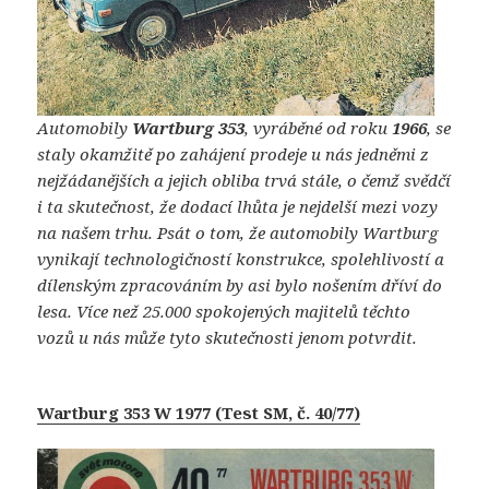
Automobily
Wartburg 353
, vyráběné od roku
1966
, se
staly okamžitě po zahájení prodeje u nás jedněmi z
nejžádanějších a jejich obliba trvá stále, o čemž svědčí
i ta skutečnost, že dodací lhůta je nejdelší mezi vozy
na našem trhu. Psát o tom, že automobily Wartburg
vynikají technologičností konstrukce, spolehlivostí a
dílenským zpracováním by asi bylo nošením dříví do
lesa. Více než 25.000 spokojených majitelů těchto
vozů u nás může tyto skutečnosti jenom potvrdit.
Wartburg 353 W 1977 (Test SM, č. 40/77)