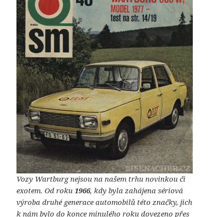
Vozy Wartburg nejsou na našem trhu novinkou či
exotem. Od roku
1966
, kdy byla zahájena sériová
výroba druhé generace automobilů této značky, jich
k nám bylo do konce minulého roku dovezeno přes