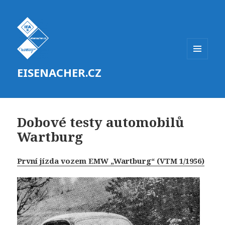
MENU
EISENACHER.CZ
A
WIDGETY
Dobové testy automobilů
Wartburg
První jízda vozem EMW „Wartburg“ (VTM 1/1956)