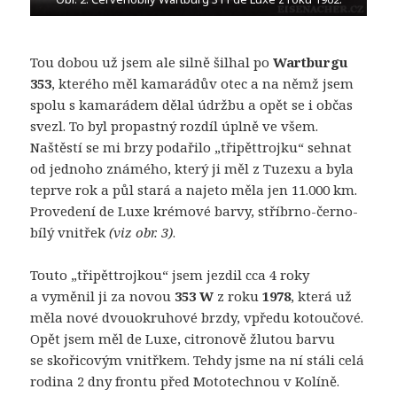
Tou dobou už jsem ale silně šilhal po
Wartburgu
353
, kterého měl kamarádův otec a na němž jsem
spolu s kamarádem dělal údržbu a opět se i občas
svezl. To byl propastný rozdíl úplně ve všem.
Naštěstí se mi brzy podařilo „třipěttrojku“ sehnat
od jednoho známého, který ji měl z Tuzexu a byla
teprve rok a půl stará a najeto měla jen 11.000 km.
Provedení de Luxe krémové barvy, stříbrno-černo-
bílý vnitřek
(viz obr. 3)
.
Touto „třipěttrojkou“ jsem jezdil cca 4 roky
a vyměnil ji za novou
353 W
z roku
1978
, která už
měla nové dvouokruhové brzdy, vpředu kotoučové.
Opět jsem měl de Luxe, citronově žlutou barvu
se skořicovým vnitřkem. Tehdy jsme na ní stáli celá
rodina 2 dny frontu před Mototechnou v Kolíně.