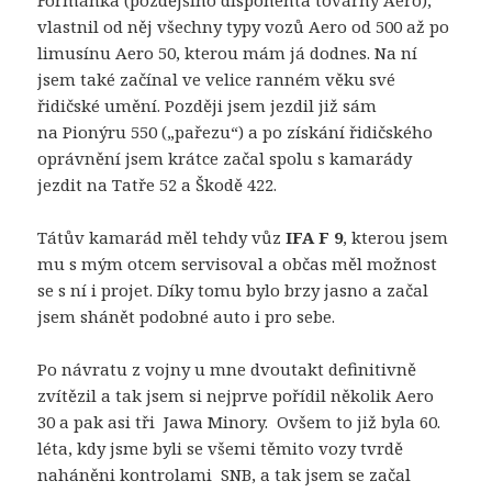
Formánka (pozdějšího disponenta továrny Aero),
vlastnil od něj všechny typy vozů Aero od 500 až po
limusínu Aero 50, kterou mám já dodnes. Na ní
jsem také začínal ve velice ranném věku své
řidičské umění. Později jsem jezdil již sám
na Pionýru 550 („pařezu“) a po získání řidičského
oprávnění jsem krátce začal spolu s kamarády
jezdit na Tatře 52 a Škodě 422.
Tátův kamarád měl tehdy vůz
IFA F 9
, kterou jsem
mu s mým otcem servisoval a občas měl možnost
se s ní i projet. Díky tomu bylo brzy jasno a začal
jsem shánět podobné auto i pro sebe.
Po návratu z vojny u mne dvoutakt definitivně
zvítězil a tak jsem si nejprve pořídil několik Aero
30 a pak asi tři Jawa Minory. Ovšem to již byla 60.
léta, kdy jsme byli se všemi těmito vozy tvrdě
naháněni kontrolami SNB, a tak jsem se začal