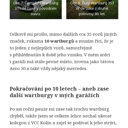
Obr. 7: Černobílý Wartburg
Obr. 8: Žlutý Wartburg 353
311 de Luxe v původním
W de Luxe z druhé
stavu.
poloviny 80. let.
Celkově mi prošlo, mimo dalších cca 35 vozů jiných
značek, rukama
10 wartburgů
a musím říci, že je
to jeden z nejlepších vozů, samozřejmě
s přihlédnutím k době jeho vzniku. V mém srdci
i garáži má stále pevné místo, zrovna jako tátova
Aero 50 a také vždy nějaký mercedes.
Pokračování po 10 letech – aneb zase
další wartburgy v mých garážích
Po asi roční pauze mi zase tak trochu wartburg
chyběl, takže jsem se celkem lehce nechal ukecat
kolegou z VCC Kolín a zajel se podívat k jeho strýci,