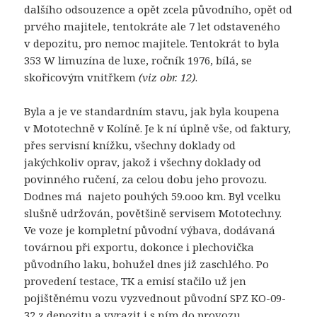
dalšího odsouzence a opět zcela původního, opět od
prvého majitele, tentokráte ale 7 let odstaveného
v depozitu, pro nemoc majitele. Tentokrát to byla
353 W limuzína de luxe, ročník 1976, bílá, se
skořicovým vnitřkem
(viz obr. 12)
.
Byla a je ve standardním stavu, jak byla koupena
v Mototechně v Kolíně. Je k ní úplně vše, od faktury,
přes servisní knížku, všechny doklady od
jakýchkoliv oprav, jakož i všechny doklady od
povinného ručení, za celou dobu jeho provozu.
Dodnes má najeto pouhých 59.ooo km. Byl vcelku
slušně udržován, povětšině servisem Mototechny.
Ve voze je kompletní původní výbava, dodávaná
továrnou při exportu, dokonce i plechovička
původního laku, bohužel dnes již zaschlého. Po
provedení testace, TK a emisí stačilo už jen
pojištěnému vozu vyzvednout původní SPZ KO-09-
32 z depozitu a vyrazit i s ním do provozu.