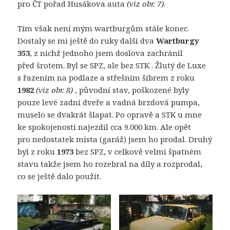
pro ČT pořad Husákova auta
(viz obr. 7)
.
Tím však není mým wartburgům stále konec.
Dostaly se mi ještě do ruky další dva
Wartburgy
353
, z nichž jednoho jsem doslova zachránil
před šrotem. Byl se SPZ, ale bez STK . Žlutý de Luxe
s řazením na podlaze a střešním šíbrem z roku
1982
(viz obr. 8)
, původní stav, poškozené byly
pouze levé zadní dveře a vadná brzdová pumpa,
muselo se dvakrát šlapat. Po opravě a STK u mne
ke spokojenosti najezdil cca 9.000 km. Ale opět
pro nedostatek místa (garáž) jsem ho prodal. Druhý
byl z roku
1973
bez SPZ, v celkově velmi špatném
stavu takže jsem ho rozebral na díly a rozprodal,
co se ještě dalo použít.