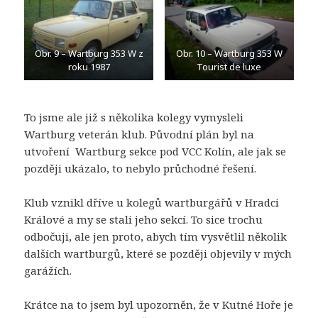
Obr. 9 – Wartburg 353 W z
Obr. 10 – Wartburg 353 W
roku 1987
Tourist de luxe
To jsme ale již s několika kolegy vymysleli
Wartburg veterán klub. Původní plán byl na
utvoření Wartburg sekce pod VCC Kolín, ale jak se
později ukázalo, to nebylo průchodné řešení.
Klub vznikl dříve u kolegů wartburgářů v Hradci
Králové a my se stali jeho sekcí. To sice trochu
odbočuji, ale jen proto, abych tím vysvětlil několik
dalších wartburgů, které se později objevily v mých
garážích.
Krátce na to jsem byl upozorněn, že v Kutné Hoře je