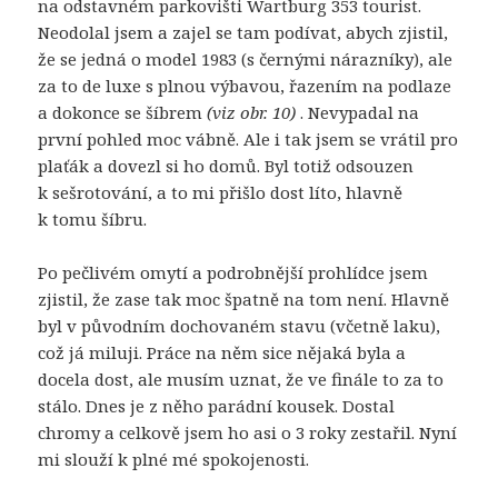
na odstavném parkovišti Wartburg 353 tourist.
Neodolal jsem a zajel se tam podívat, abych zjistil,
že se jedná o model 1983 (s černými nárazníky), ale
za to de luxe s plnou výbavou, řazením na podlaze
a dokonce se šíbrem
(viz obr. 10)
. Nevypadal na
první pohled moc vábně. Ale i tak jsem se vrátil pro
plaťák a dovezl si ho domů. Byl totiž odsouzen
k sešrotování, a to mi přišlo dost líto, hlavně
k tomu šíbru.
Po pečlivém omytí a podrobnější prohlídce jsem
zjistil, že zase tak moc špatně na tom není. Hlavně
byl v původním dochovaném stavu (včetně laku),
což já miluji. Práce na něm sice nějaká byla a
docela dost, ale musím uznat, že ve finále to za to
stálo. Dnes je z něho parádní kousek. Dostal
chromy a celkově jsem ho asi o 3 roky zestařil. Nyní
mi slouží k plné mé spokojenosti.