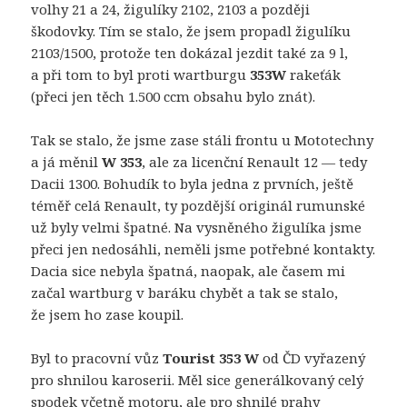
volhy 21 a 24, žigulíky 2102, 2103 a později
škodovky. Tím se stalo, že jsem propadl žigulíku
2103/1500, protože ten dokázal jezdit také za 9 l,
a při tom to byl proti wartburgu
353W
rakeťák
(přeci jen těch 1.500 ccm obsahu bylo znát).
Tak se stalo, že jsme zase stáli frontu u Mototechny
a já měnil
W 353
, ale za licenční Renault 12 — tedy
Dacii 1300. Bohudík to byla jedna z prvních, ještě
téměř celá Renault, ty pozdější originál rumunské
už byly velmi špatné. Na vysněného žigulíka jsme
přeci jen nedosáhli, neměli jsme potřebné kontakty.
Dacia sice nebyla špatná, naopak, ale časem mi
začal wartburg v baráku chybět a tak se stalo,
že jsem ho zase koupil.
Byl to pracovní vůz
Tourist 353 W
od ČD vyřazený
pro shnilou karoserii. Měl sice generálkovaný celý
spodek včetně motoru, ale pro shnilé prahy