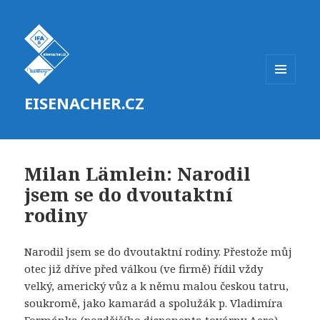
MENU
EISENACHER.CZ
A
WIDGETY
Milan Lämlein: Narodil
jsem se do dvoutaktní
rodiny
Narodil jsem se do dvoutaktní rodiny. Přestože můj
otec již dříve před válkou (ve firmě) řídil vždy
velký, americký vůz a k němu malou českou tatru,
soukromě, jako kamarád a spolužák p. Vladimíra