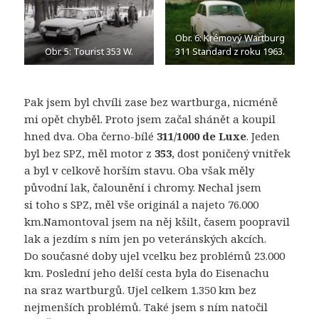
Obr. 6: Krémový Wartburg
Obr. 5: Tourist 353 W.
311 Standard z roku 1963.
Pak jsem byl chvíli zase bez wartburga, nicméně
mi opět chyběl. Proto jsem začal shánět a koupil
hned dva. Oba černo-bílé
311/1000 de Luxe
. Jeden
byl bez SPZ, měl motor z
353
, dost poničený vnitřek
a byl v celkově horším stavu. Oba však měly
původní lak, čalounění i chromy. Nechal jsem
si toho s SPZ, měl vše originál a najeto 76.000
km.Namontoval jsem na něj kšilt, časem poopravil
lak a jezdím s ním jen po veteránských akcích.
Do současné doby ujel vcelku bez problémů 23.000
km. Poslední jeho delší cesta byla do Eisenachu
na sraz wartburgů. Ujel celkem 1.350 km bez
nejmenších problémů. Také jsem s ním natočil