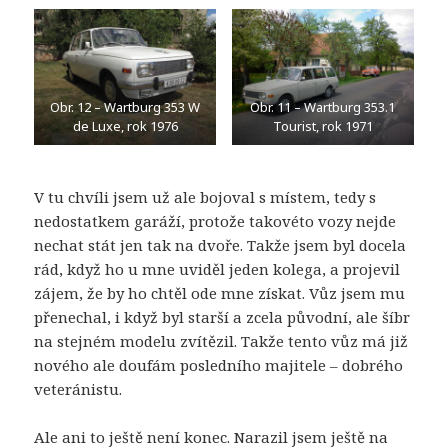
Obr. 12 – Wartburg 353 W
Obr. 11 – Wartburg 353.1
de Luxe, rok 1976
Tourist, rok 1971
V tu chvíli jsem už ale bojoval s místem, tedy s
nedostatkem garáží, protože takovéto vozy nejde
nechat stát jen tak na dvoře. Takže jsem byl docela
rád, když ho u mne uviděl jeden kolega, a projevil
zájem, že by ho chtěl ode mne získat. Vůz jsem mu
přenechal, i když byl starší a zcela původní, ale šíbr
na stejném modelu zvítězil. Takže tento vůz má již
nového ale doufám posledního majitele – dobrého
veteránistu.
Ale ani to ještě není konec. Narazil jsem ještě na