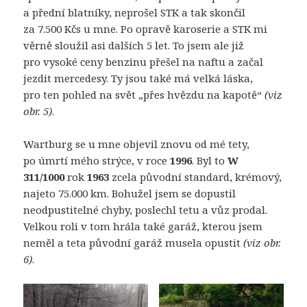
a přední blatníky, neprošel STK a tak skončil
za 7.500 Kčs u mne. Po opravě karoserie a STK mi
věrně sloužil asi dalších 5 let. To jsem ale již
pro vysoké ceny benzinu přešel na naftu a začal
jezdit mercedesy. Ty jsou také má velká láska,
pro ten pohled na svět „přes hvězdu na kapotě“
(viz
obr. 5)
.
Wartburg se u mne objevil znovu od mé tety,
po úmrtí mého strýce, v roce
1996
. Byl to
W
311/1000
rok
1963
zcela původní standard, krémový,
najeto 75.000 km. Bohužel jsem se dopustil
neodpustitelné chyby, poslechl tetu a vůz prodal.
Velkou roli v tom hrála také garáž, kterou jsem
neměl a teta původní garáž musela opustit
(viz obr.
6)
.