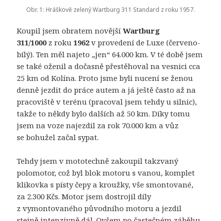
Obr. 1: Hráškově zelený Wartburg 311 Standard z roku 1957.
Koupil jsem obratem novější
Wartburg
311/1000
z roku
1962
v provedení de Luxe (červeno-
bílý). Ten měl najeto „jen“ 64.000 km. V té době jsem
se také oženil a dočasně přestěhoval na vesnici cca
25 km od Kolína. Proto jsme byli nucení se ženou
denně jezdit do práce autem a já ještě často až na
pracoviště v terénu (pracoval jsem tehdy u silnic),
takže to někdy bylo dalších až 50 km. Díky tomu
jsem na voze najezdil za rok 70.000 km a vůz
se bohužel začal sypat.
Tehdy jsem v mototechně zakoupil takzvaný
polomotor, což byl blok motoru s vanou, komplet
klikovka s písty čepy a kroužky, vše smontované,
za 2.300 Kčs. Motor jsem dostrojil díly
z vymontovaného původního motoru a jezdil
stejně intenzivně dál. Ovšem po častečném záběhu,