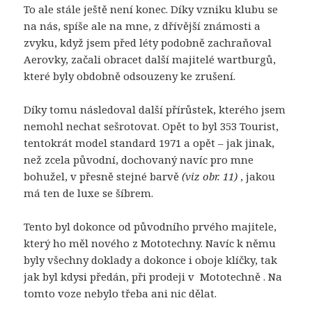
To ale stále ještě není konec. Díky vzniku klubu se
na nás, spíše ale na mne, z dřívější známosti a
zvyku, když jsem před léty podobně zachraňoval
Aerovky, začali obracet další majitelé wartburgů,
které byly obdobně odsouzeny ke zrušení.
Díky tomu následoval další přírůstek, kterého jsem
nemohl nechat sešrotovat. Opět to byl 353 Tourist,
tentokrát model standard 1971 a opět – jak jinak,
než zcela původní, dochovaný navíc pro mne
bohužel, v přesně stejné barvě
(viz obr. 11)
, jakou
má ten de luxe se šíbrem.
Tento byl dokonce od původního prvého majitele,
který ho měl nového z Mototechny. Navíc k němu
byly všechny doklady a dokonce i oboje klíčky, tak
jak byl kdysi předán, při prodeji v Mototechně . Na
tomto voze nebylo třeba ani nic dělat.