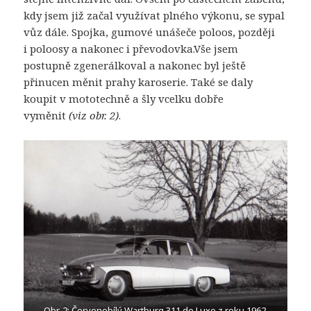
kdy jsem již začal využívat plného výkonu, se sypal
vůz dále. Spojka, gumové unášeče poloos, později
i poloosy a nakonec i převodovka.Vše jsem
postupně zgenerálkoval a nakonec byl ještě
přinucen měnit prahy karoserie. Také se daly
koupit v mototechně a šly vcelku dobře
vyměnit
(viz obr. 2)
.
Obr. 2: Červenobílý Wartburg 311 de Luxe z roku 1962.