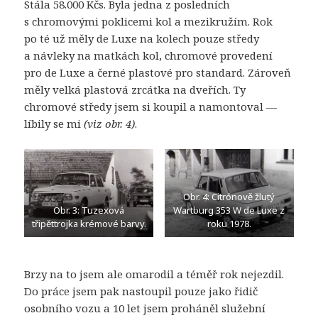
Stála 58.000 Kčs. Byla jedna z posledních
s chromovými poklicemi kol a mezikružím. Rok
po té už měly de Luxe na kolech pouze středy
a návleky na matkách kol, chromové provedení
pro de Luxe a černé plastové pro standard. Zároveň
měly velká plastová zrcátka na dveřích. Ty
chromové středy jsem si koupil a namontoval —
líbily se mi
(viz obr. 4)
.
Obr. 4: Citrónově žlutý
Obr. 3: Tuzexová
Wartburg 353 W de Luxe z
třipěttrojka krémové barvy.
roku 1978.
Brzy na to jsem ale omarodil a téměř rok nejezdil.
Do práce jsem pak nastoupil pouze jako řidič
osobního vozu a 10 let jsem proháněl služební