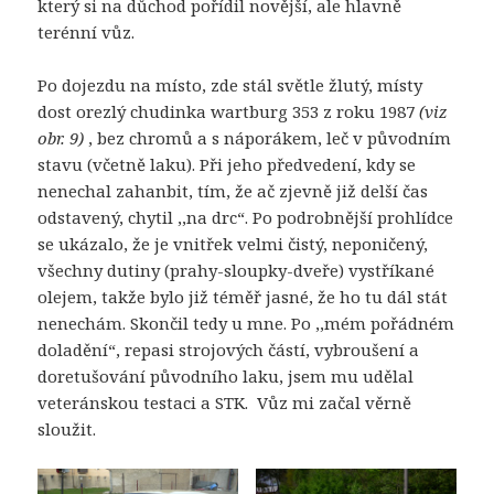
který si na důchod pořídil novější, ale hlavně
terénní vůz.
Po dojezdu na místo, zde stál světle žlutý, místy
dost orezlý chudinka wartburg 353 z roku 1987
(viz
obr. 9)
, bez chromů a s náporákem, leč v původním
stavu (včetně laku). Při jeho předvedení, kdy se
nenechal zahanbit, tím, že ač zjevně již delší čas
odstavený, chytil ,,na drc“. Po podrobnější prohlídce
se ukázalo, že je vnitřek velmi čistý, neponičený,
všechny dutiny (prahy-sloupky-dveře) vystříkané
olejem, takže bylo již téměř jasné, že ho tu dál stát
nenechám. Skončil tedy u mne. Po ,,mém pořádném
doladění“, repasi strojových částí, vybroušení a
doretušování původního laku, jsem mu udělal
veteránskou testaci a STK. Vůz mi začal věrně
sloužit.